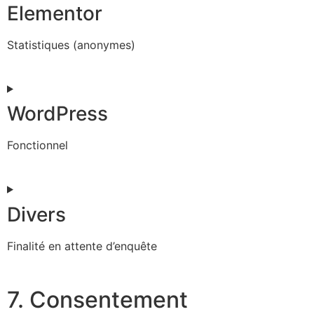
Elementor
Statistiques (anonymes)
Consent
to
service
WordPress
elementor
Fonctionnel
Consent
to
service
Divers
wordpress
Finalité en attente d’enquête
Consent
to
7. Consentement
service
divers